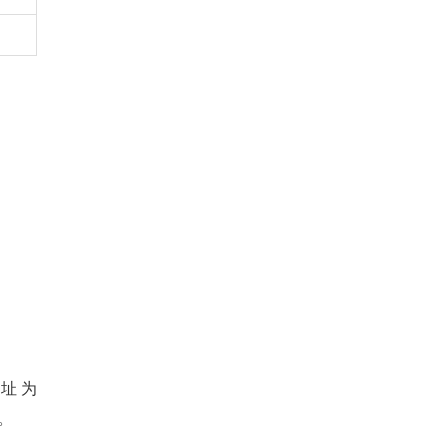
址为
准。